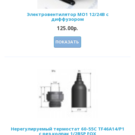
Электровентилятор МО1 12/24В с
диффузором
125.00р.
ПОКАЗАТЬ
Нерегулируемый термостат 60-55С ТF46А14/P1
c рез.колпак 1/2BSP FOX