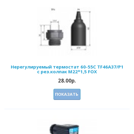
Нерегулируемый термостат 60-55С ТF46А37/P1
c рез.колпак М22*1,5 FOX
28.00р.
ПОКАЗАТЬ