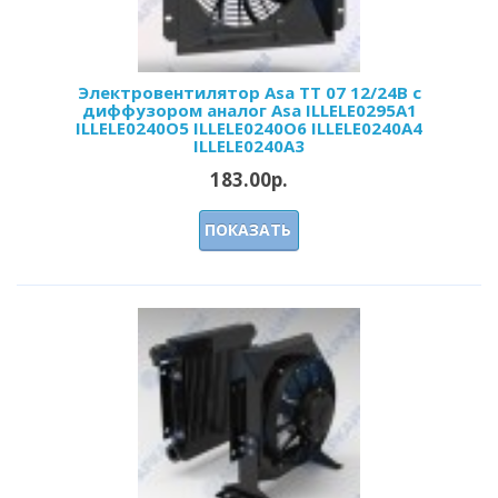
Электровентилятор Asa TT 07 12/24В c
диффузором аналог Asa ILLELE0295A1
ILLELE0240O5 ILLELE0240O6 ILLELE0240A4
ILLELE0240A3
183.00р.
ПОКАЗАТЬ