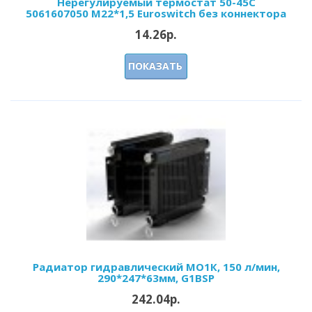
Нерегулируемый термостат 50-45С
5061607050 М22*1,5 Euroswitch без коннектора
14.26р.
ПОКАЗАТЬ
Радиатор гидравлический МО1К, 150 л/мин,
290*247*63мм, G1BSP
242.04р.