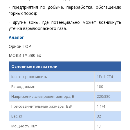
- предприятия по добыче, переработка, обогащению
горных пород
;
- другие зоны, где потенциально может возникнуть
утечка взрывоопасного газа.
Аналог
Орион ТОР
МОВЗ-Т* 380 Ex
Основные показатели
Класс взрывозащиты
1ExdIICT4
Расход, л/мин
180
Напряжение электровентилятора, В
220/380
Присоединительные размеры, BSP
1 1/4
Вес, кг
32
Мощность, кВт
1,1