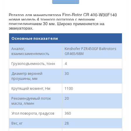
Ротатор для манипулятора Finn-Rotor CR 400-W30F140
новая модель 4 тонного ротатора с верхним
присоединением 30 мм. Широко применяется на
эвакуаторах.
Основные показатели
Аналог,
Kinshofer PZR450GF Baltrotors
взаимозаменяемость
GR465/68M
Грузоподъемность, тонн
4
Диаметр верхней
30
проушины, мм
Крутящий момент, Нм
1100
Рекомендуемый поток
20
масла, л/мин
Угол поворота, градусов
360
Вес, кг
28