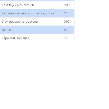
Крутящий момент, Нм
2000
Рекомендуемый поток масла, л/мин
25
Угол поворота, градусов
360
Вес, кг
51
Гарантия, месяцев
12