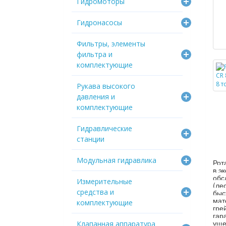
Гидромоторы
Гидронасосы
Фильтры, элементы
фильтра и
комплектующие
Рукава высокого
давления и
комплектующие
Гидравлические
станции
Модульная гидравлика
Рот
в э
обс
Измерительные
(ле
средства и
быс
мат
комплектующие
гре
гар
уще
Клапанная аппаратура