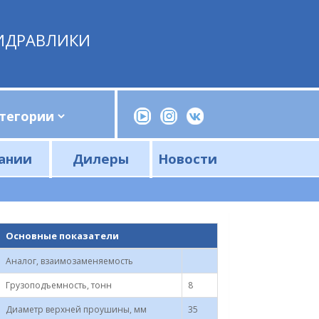
ИДРАВЛИКИ
ании
Дилеры
Новости
Прессы, трубогибы, шприцы, ручные насосы
Напорные фильтры и фильтроэлементы
Сливные фильтры и фильтроэлементы
Основные показатели
Аналог, взаимозаменяемость
Грузоподъемность, тонн
8
Диаметр верхней проушины, мм
35