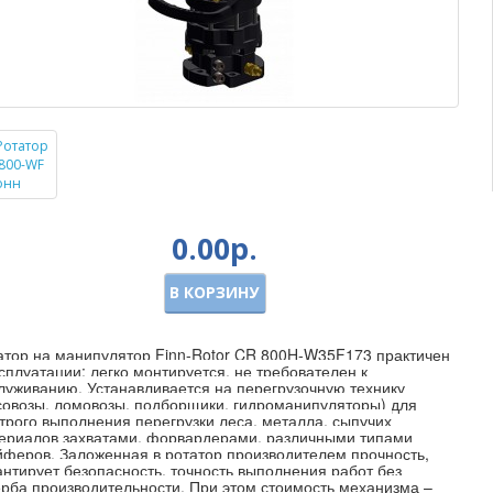
0.00р.
В КОРЗИНУ
атор на манипулятор Finn-Rotor CR 800H-W35F173 практичен
ксплуатации: легко монтируется, не требователен к
луживанию. Устанавливается на перегрузочную технику
совозы, ломовозы, подборщики, гидроманипуляторы) для
трого выполнения перегрузки леса, металла, сыпучих
ериалов захватами, форвардерами, различными типами
йферов. Заложенная в ротатор производителем прочность,
антирует безопасность, точность выполнения работ без
рба производительности. При этом стоимость механизма –