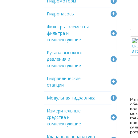
Гидромоторы
Гидронасосы
Фильтры, элементы
фильтра и
комплектующие
Рукава высокого
давления и
комплектующие
Гидравлические
станции
Модульная гидравлика
Рот
обе
под
Измерительные
мех
средства и
гре
про
комплектующие
сел
рот
Клапанная аппаратура