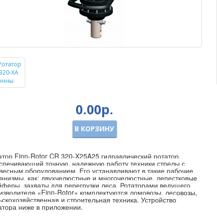
0.00р.
В КОРЗИНУ
атор Finn-Rotor CR 320-X25A25 гидравлический ротатор,
спечивающий точную, надежную работу техники стрелы с
весным оборудованием. Его устанавливают в такие рабочие
анизмы, как: двухчелюстные и многочелюстные, лепестковые
йферы, захваты для перегрузки леса. Ротаторами ведущего
изводителя «Finn-Rotor» комплектуются ломовозы, лесовозы,
ьскохозяйственная и строительная техника. Устройство
атора ниже в приложении.