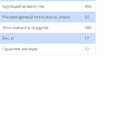
Крутящий момент, Нм
900
Рекомендуемый поток масла, л/мин
20
Угол поворота, градусов
360
Вес, кг
17
Гарантия, месяцев
12