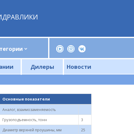
ИДРАВЛИКИ
ании
Дилеры
Новости
Прессы, трубогибы, шприцы, ручные насосы
Напорные фильтры и фильтроэлементы
Сливные фильтры и фильтроэлементы
Основные показатели
Аналог, взаимозаменяемость
Грузоподъемность, тонн
3
Диаметр верхней проушины, мм
25