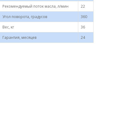
Рекомендуемый поток масла, л/мин
22
Угол поворота, градусов
360
Вес, кг
36
Гарантия, месяцев
24