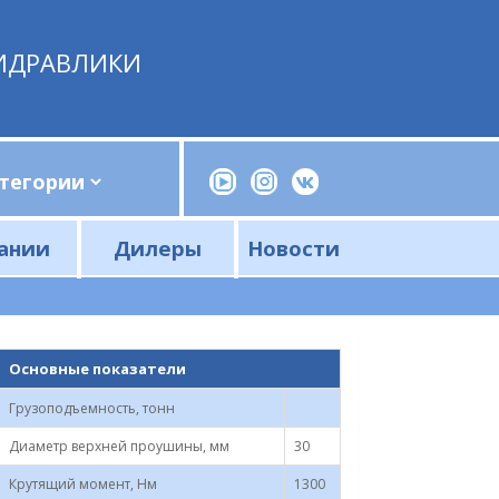
ИДРАВЛИКИ
ании
Дилеры
Новости
Прессы, трубогибы, шприцы, ручные насосы
Напорные фильтры и фильтроэлементы
Сливные фильтры и фильтроэлементы
Основные показатели
Грузоподъемность, тонн
Диаметр верхней проушины, мм
30
Крутящий момент, Нм
1300