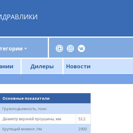
ИДРАВЛИКИ
ании
Дилеры
Новости
Прессы, трубогибы, шприцы, ручные насосы
Напорные фильтры и фильтроэлементы
Сливные фильтры и фильтроэлементы
Основные показатели
Грузоподъемность, тонн
Диаметр верхней проушины, мм
52.2
Крутящий момент, Нм
2900