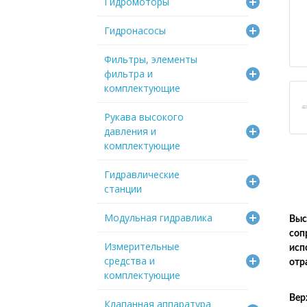
Гидромоторы
Гидронасосы
Фильтры, элементы
фильтра и
комплектующие
Рукава высокого
давления и
комплектующие
Гидравлические
станции
Модульная гидравлика
Выс
соп
Измерительные
исп
средства и
отр
комплектующие
Вер
Клапанная аппаратура