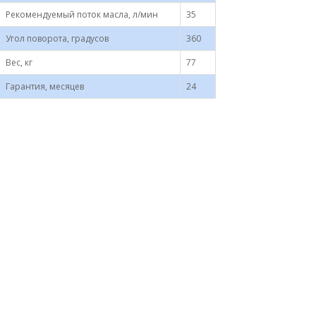
Рекомендуемый поток масла, л/мин
35
Угол поворота, градусов
360
Вес, кг
77
Гарантия, месяцев
24