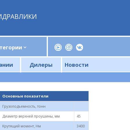
ИДРАВЛИКИ
ании
Дилеры
Новости
Прессы, трубогибы, шприцы, ручные насосы
Напорные фильтры и фильтроэлементы
Сливные фильтры и фильтроэлементы
Основные показатели
Грузоподъемность, тонн
Диаметр верхней проушины, мм
45
Крутящий момент, Нм
3400