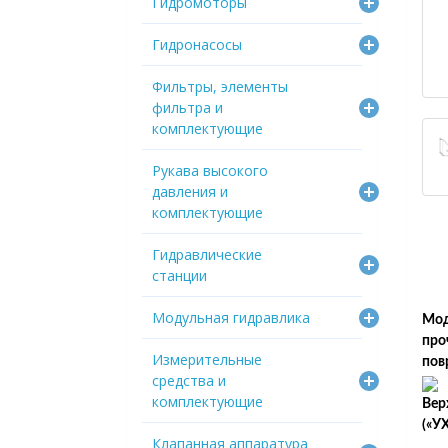
Гидромоторы
Гидронасосы
Фильтры, элементы
фильтра и
комплектующие
Рукава высокого
давления и
комплектующие
Гидравлические
станции
Модульная гидравлика
Мод
про
Измерительные
пов
средства и
комплектующие
Вер
(«У
Клапанная аппаратура