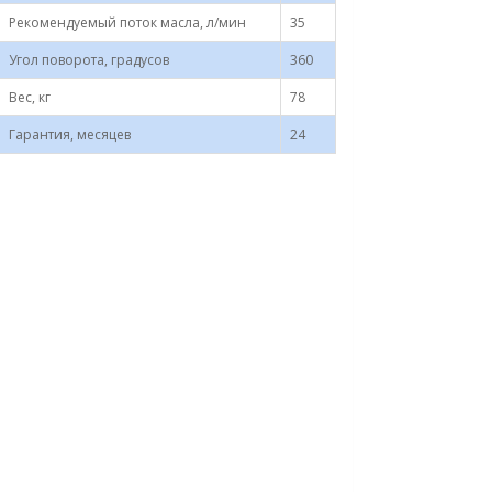
Рекомендуемый поток масла, л/мин
35
Угол поворота, градусов
360
Вес, кг
78
Гарантия, месяцев
24