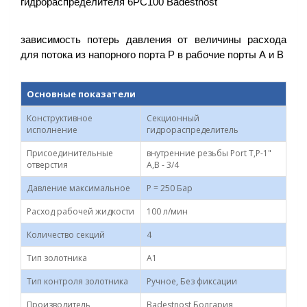
зависимость потерь давления от величины расхода
для потока из напорного порта P в рабочие порты А и В
Основные показатели
Конструктивное
Секционный
исполнение
гидрораспределитель
Присоединительные
внутренние резьбы Port T,P-1"
отверстия
А,В - 3/4
Давление максимальное
P = 250 Бар
Расход рабочей жидкости
100 л/мин
Количество секций
4
Тип золотника
А1
Тип контроля золотника
Ручное, Без фиксации
Производитель
Badestnost Болгария