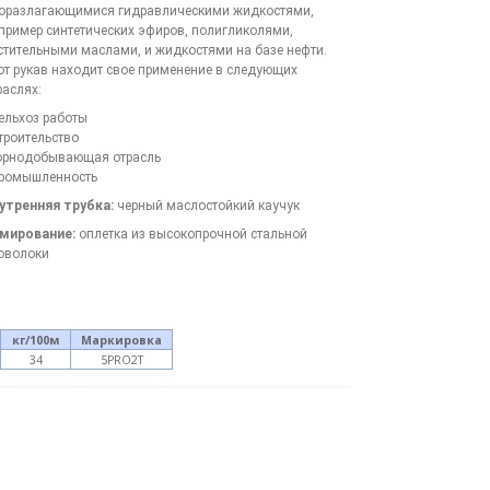
оразлагающимися гидравлическими жидкостями,
пример синтетических эфиров, полигликолями,
стительными маслами, и жидкостями на базе нефти.
от рукав находит свое применение в следующих
раслях:
Сельхоз работы
Строительство
Горнодобывающая отрасль
Промышленность
утренняя трубка:
черный маслостойкий каучук
мирование:
оплетка из высокопрочной стальной
оволоки
кг
/
100м
Маркировка
34
5PRO2T