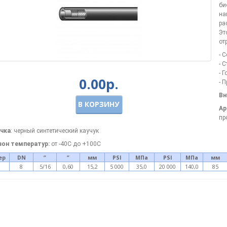
би
на
ра
Эт
от
- 
- 
- 
0.00р.
- 
Вн
В КОРЗИНУ
Ар
пр
чка
: черный синтетический каучук
зон температур:
от -40С до +100С
ер
DN
”
”
мм
PSI
МПа
PSI
МПа
мм
8
5/16
0,60
15,2
5 000
35,0
20 000
140,0
85