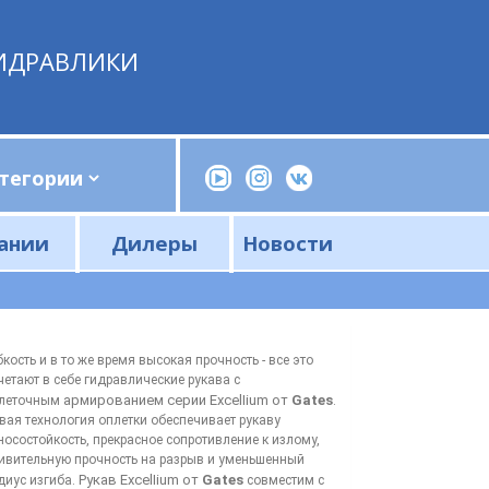
ИДРАВЛИКИ
ании
Дилеры
Новости
Прессы, трубогибы, шприцы, ручные насосы
Напорные фильтры и фильтроэлементы
Сливные фильтры и фильтроэлементы
бкость и в то же время высокая прочность - все это
четают в себе гидравлические рукава с
армированием серии
ExcelIium
от
Gates
леточным
.
вая технология оплетки обеспечивает рукаву
носостойкость, прекрасное сопротивление к излому,
ивительную прочность на разрыв и уменьшенный
Рукав ExcelIium от
Gates
диус изгиба.
совместим с