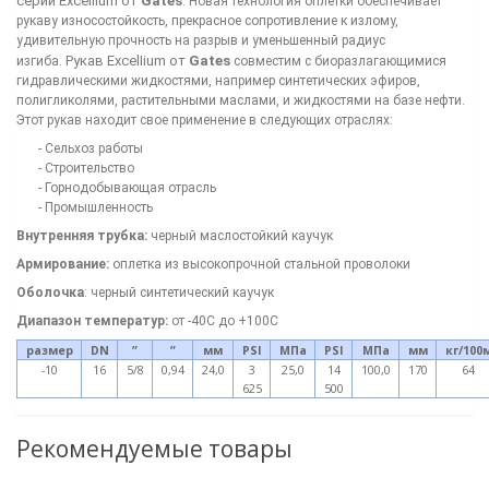
серии
ExcelIium
от
Gates
. Новая технология оплетки обеспечивает
рукаву износостойкость, прекрасное сопротивление к излому,
удивительную прочность на разрыв и уменьшенный радиус
Рукав ExcelIium от
Gates
изгиба.
совместим с биоразлагающимися
гидравлическими жидкостями, например синтетических эфиров,
полигликолями, растительными маслами, и жидкостями на базе нефти.
Этот рукав находит свое применение в следующих отраслях:
- Сельхоз работы
- Строительство
- Горнодобывающая отрасль
- Промышленность
Внутренняя трубка:
черный маслостойкий каучук
Армирование:
оплетка из высокопрочной стальной проволоки
Оболочка
: черный синтетический каучук
Диапазон температур:
от -40С до +100С
размер
DN
”
”
мм
PSI
МПа
PSI
МПа
мм
кг
/
100
-10
16
5/8
0,94
24,0
3
25,0
14
100,0
170
64
625
500
Рекомендуемые товары