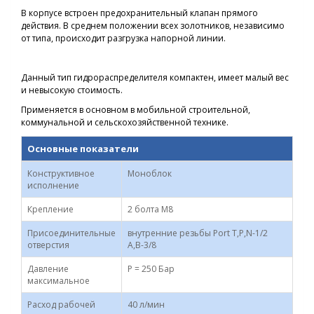
В корпусе встроен предохранительный клапан прямого
действия. В среднем положении всех золотников, независимо
от типа, происходит разгрузка напорной линии.
Данный тип гидрораспределителя компактен, имеет малый вес
и невысокую стоимость.
Применяется в основном в мобильной строительной,
коммунальной и сельскохозяйственной технике.
Основные показатели
Конструктивное
Моноблок
исполнение
Крепление
2 болта M8
Присоединительные
внутренние резьбы Port T,P,N-1/2
отверстия
А,В-3/8
Давление
P = 250 Бар
максимальное
Расход рабочей
40 л/мин