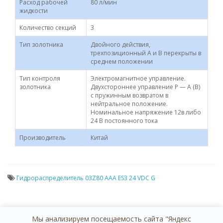
Расход рабочей
80 л/мин
жидкости
Количество секций
3
Тип золотника
Двойного действия,
трехпозиционный A и В перекрыты в
среднем положении
Тип контроля
Электромагнитное управление.
золотника
Двухстороннее управление P — A (B)
с пружинным возвратом в
нейтральное положение.
Номинальное напряжение 12в либо
24 В постоянного тока
Производитель
Китай
Гидрораспределитель 03Z80 AАA ES3 24 VDC G
Мы анализируем посещаемость сайта "Яндекс