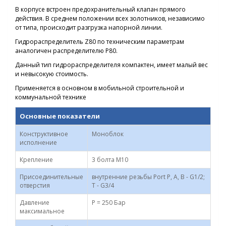
В корпусе встроен предохранительный клапан прямого
действия. В среднем положении всех золотников, независимо
от типа, происходит разгрузка напорной линии.
Гидрораспределитель Z80 по техническим параметрам
аналогичен распределителю Р80.
Данный тип гидрораспределителя компактен, имеет малый вес
и невысокую стоимость.
Применяется в основном в мобильной строительной и
коммунальной технике
Основные показатели
Конструктивное
Моноблок
исполнение
Крепление
3 болта M10
Присоединительные
внутренние резьбы Port P, A, В - G1/2;
отверстия
T - G3/4
Давление
P = 250 Бар
максимальное