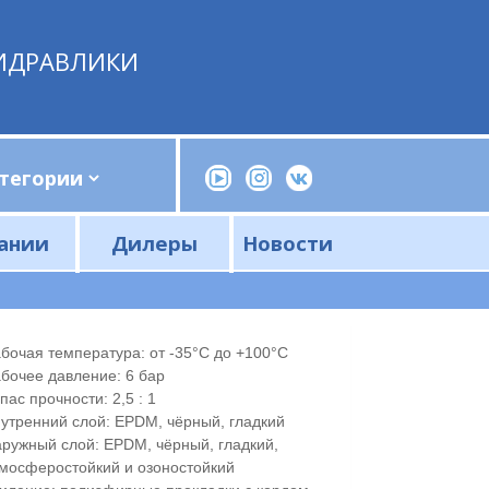
ИДРАВЛИКИ
ании
Дилеры
Новости
Прессы, трубогибы, шприцы, ручные насосы
Напорные фильтры и фильтроэлементы
Сливные фильтры и фильтроэлементы
бочая температура: от -35°С до +100°С
бочее давление: 6 бар
пас прочности: 2,5 : 1
утренний слой: EPDM, чёрный, гладкий
ружный слой: EPDM, чёрный, гладкий,
мосферостойкий и озоностойкий