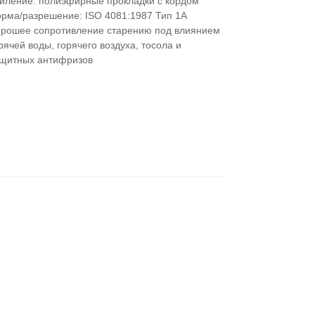
иление: полиэфирные прокладки с кордом
рма/разрешение: ISO 4081:1987 Тип 1А
рошее сопротивление старению под влиянием
рячей воды, горячего воздуха, тосола и
щитных антифризов