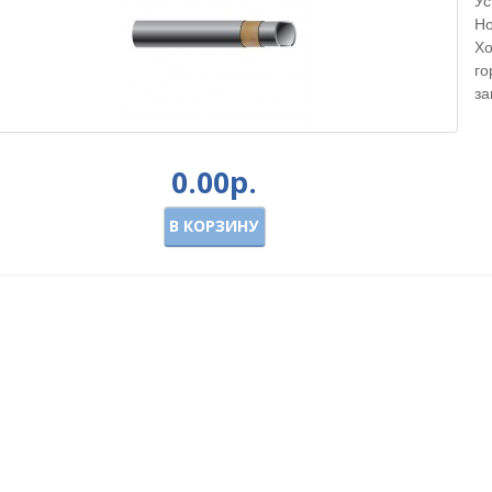
Ус
Но
Хо
го
за
0.00р.
В КОРЗИНУ