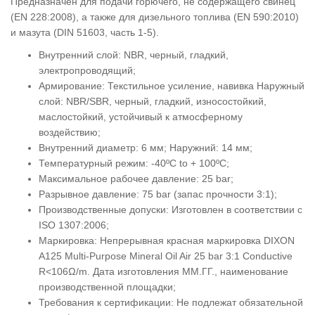
Предназначен для подачи горючего, не содержащего свинец
(EN 228:2008), а также для дизельного топлива (EN 590:2010)
и мазута (DIN 51603, часть 1-5).
Внутренний слой: NBR, черный, гладкий,
электропроводящий;
Армирование: Текстильное усиление, навивка Наружный
слой: NBR/SBR, черный, гладкий, износостойкий,
маслостойкий, устойчивый к атмосферному
воздействию;
Внутренний диаметр: 6 мм; Наружний: 14 мм;
Температурный режим: -40ºC to + 100ºC;
Максимальное рабочее давление: 25 bar;
Разрывное давление: 75 bar (запас прочности 3:1);
Производственные допуски: Изготовлен в соответствии с
ISO 1307:2006;
Маркировка: Непрерывная красная маркировка DIXON
A125 Multi-Purpose Mineral Oil Air 25 bar 3:1 Conductive
R<106Ω/m. Дата изготовления ММ.ГГ., наименование
производственной площадки;
Требования к сертификации: Не подлежат обязательной