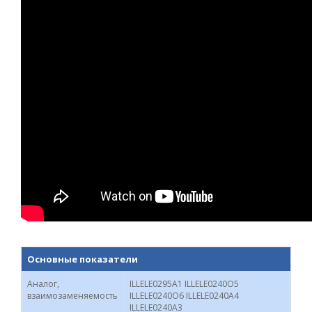
Основные показатели
Аналог,
ILLELE0295A1 ILLELE0240O5
взаимозаменяемость
ILLELE0240O6 ILLELE0240A4
ILLELE0240A3