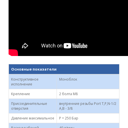
Основные показатели
Конструктивное
Моноблок
исполнение
Крепление
2 болта M8
Присоединительные
внутренние резьбы Port T,P,N-1/2
отверстия
А,В - 3/8
Давление максимальное
P = 250 Бар
Расход рабочей
40 л/мин