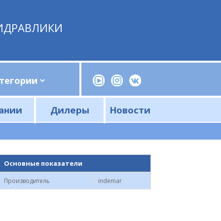
ИДРАВЛИКИ
ании
Дилеры
Новости
Прессы, трубогибы, шприцы, ручные насосы
Напорные фильтры и фильтроэлементы
Сливные фильтры и фильтроэлементы
Основные показатели
Производитель
indemar