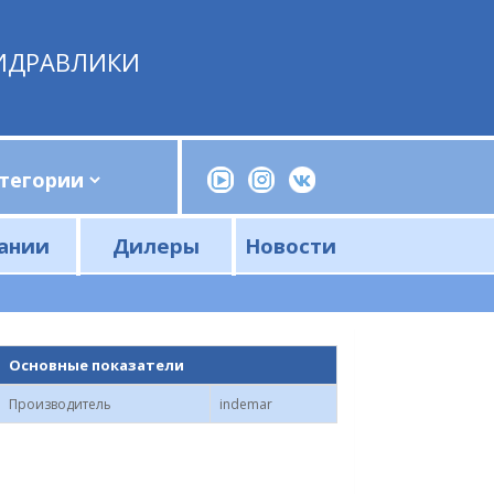
ИДРАВЛИКИ
ании
Дилеры
Новости
Прессы, трубогибы, шприцы, ручные насосы
Напорные фильтры и фильтроэлементы
Сливные фильтры и фильтроэлементы
Основные показатели
Производитель
indemar