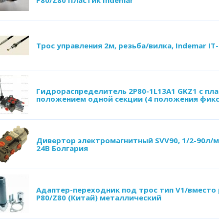
Р80/Z80 Пластик Indemar
Трос управления 2м, резьба/вилка, Indemar IT-
Гидрораспределитель 2Р80-1L13А1 GKZ1 с п
положением одной секции (4 положения фик
Дивертор электромагнитный SVV90, 1/2-90л/м
24В Болгария
Адаптер-переходник под трос тип V1/вместо 
Р80/Z80 (Китай) металлический