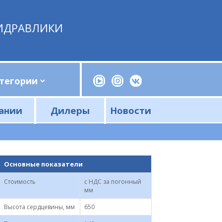
ИДРАВЛИКИ
ании
Дилеры
Новости
Прессы, трубогибы, шприцы, ручные насосы
Напорные фильтры и фильтроэлементы
Сливные фильтры и фильтроэлементы
Основные показатели
Стоимость
с НДС за погонный
мм
Высота сердцевины, мм
650