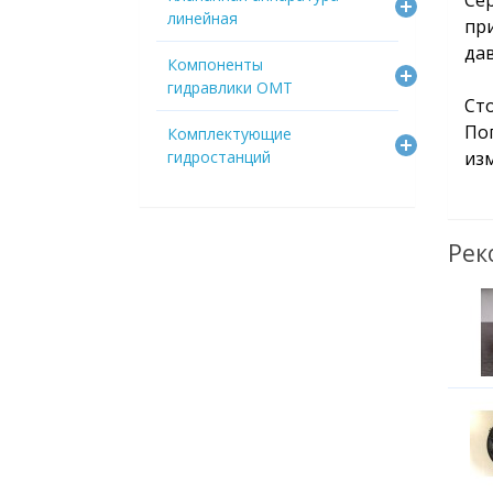
Се
линейная
пр
да
Компоненты
гидравлики OMT
Ст
По
Комплектующие
гидростанций
изм
Рек