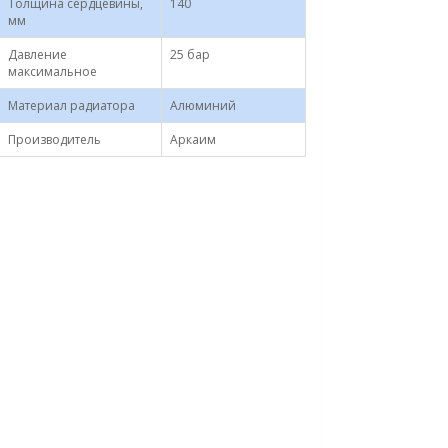
Толщина сердцевины,
140
мм
Давление
25 бар
максимальное
Материал радиатора
Алюминий
Производитель
Аркаим