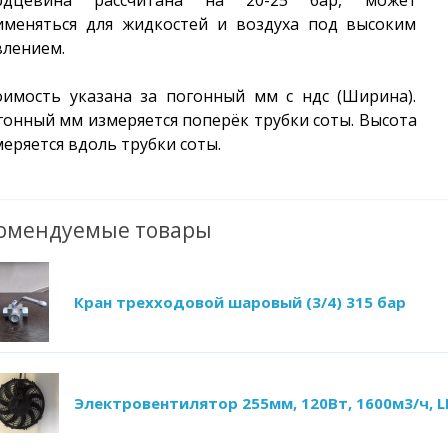
рдцевина рассчитана на 20-25 бар, может
именяться для жидкостей и воздуха под высоким
влением.
оимость указана за погонный мм с ндс (Ширина).
гонный мм измеряется поперёк трубки соты.
Высота
еряется вдоль трубки соты.
омендуемые товары
Кран трехходовой шаровый (3/4) 315 бар
Электровентилятор 255мм, 120Вт, 1600м3/ч, 