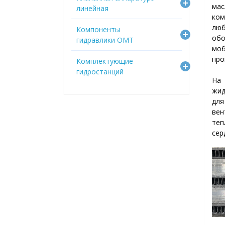
мас
линейная
ком
лю
Компоненты
об
гидравлики OMT
моб
про
Комплектующие
гидростанций
На
жид
дл
ве
теп
сер