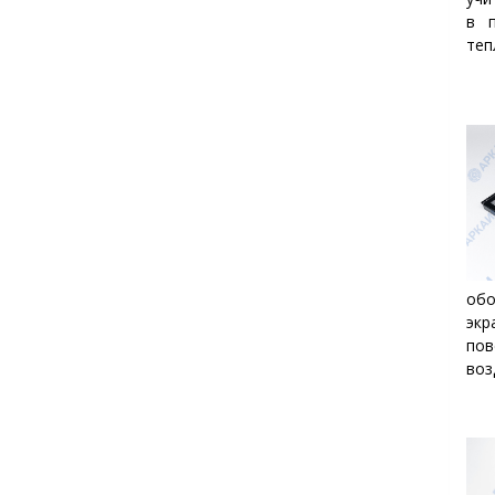
в 
теп
обо
эк
пов
воз