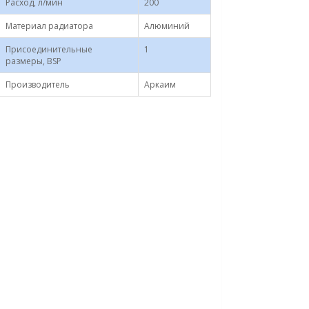
Расход, л/мин
200
Материал радиатора
Алюминий
Присоединительные
1
размеры, BSP
Производитель
Аркаим