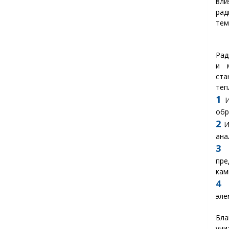
вли
рад
тем
Рад
и 
ста
теп
1
И
обр
2
И
ана
3
О
пре
кам
4
О
эле
Бла
учи