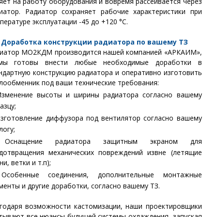
яет на работу оборудования и вовремя рассеивается через
иатор. Радиатор сохраняет рабочие характеристики при
пературе эксплуатации -45 до +120 °С.
Доработка конструкции радиатора по вашему ТЗ
иатор МО2КДМ производится нашей компанией «АРКАИМ»,
мы готовы внести любые необходимые доработки в
ндартную конструкцию радиатора и оперативно изготовить
лообменник под ваши технические требования:
зменение высоты и ширины радиатора согласно вашему
азцу;
зготовление диффузора под вентилятор согласно вашему
логу;
снащение радиатора защитным экраном для
дотвращения механических повреждений извне (летящие
ни, ветки и т.п);
собенные соединения, дополнительные монтажные
менты и другие доработки, согласно вашему ТЗ.
годаря возможности кастомизации, наши проектировщики
тывают все нюансы будущей системы охлаждения, запуская