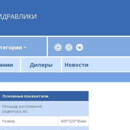
ИДРАВЛИКИ
ании
Дилеры
Новости
Прессы, трубогибы, шприцы, ручные насосы
Напорные фильтры и фильтроэлементы
Сливные фильтры и фильтроэлементы
Основные показатели
Площадь рассеивания
радиатора, м2
Размер
400*320*45мм