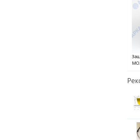
Защ
МО2
Рек