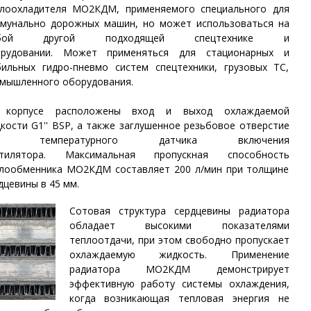
лоохладителя МО2КДМ, применяемого специального для
мунально дорожных машин, но может использоваться на
бой другой подходящей спецтехнике и
орудовании.
Может применяться для стационарных и
ильных гидро-пневмо систем спецтехники, грузовых ТС,
мышленного оборудования.
 корпусе расположены вход и выход охлаждаемой
кости G1'' BSP, а также заглушенное резьбовое отверстие
я температурного датчика включения
нтилятора.
Максимальная пропускная способность
лообменника МО2КДМ составляет 200 л/мин при толщине
дцевины в 45 мм.
Сотовая структура сердцевины радиатора
обладает высокими показателями
теплоотдачи, при этом свободно пропускает
охлаждаемую жидкость. Применение
радиатора МО2КДМ демонстрирует
эффективную работу системы охлаждения,
когда возникающая тепловая энергия не