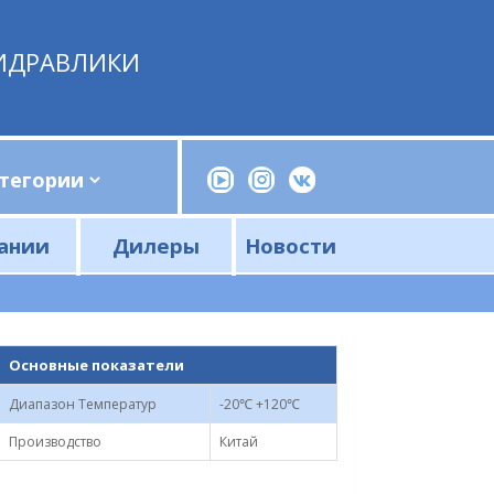
ИДРАВЛИКИ
ании
Дилеры
Новости
Прессы, трубогибы, шприцы, ручные насосы
Напорные фильтры и фильтроэлементы
Сливные фильтры и фильтроэлементы
Основные показатели
Диапазон Температур
-20℃ +120℃
Производство
Китай