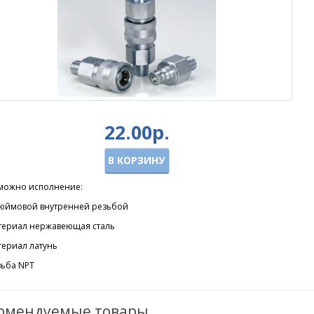
22.00р.
В КОРЗИНУ
можно исполнение:
 дюймовой внутренней резьбой
атериал нержавеющая сталь
териал латунь
зьба NPT
омендуемые товары