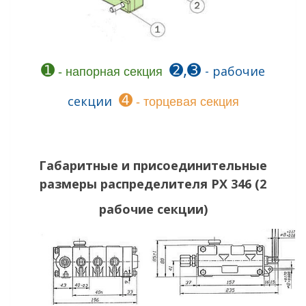
➊
➋,
➌
- рабочие
- напорная секция
➍
секции
- торцевая секция
Габаритные и присоединительные
размеры
р
аспределителя
РХ 346
(2
рабочие секции)