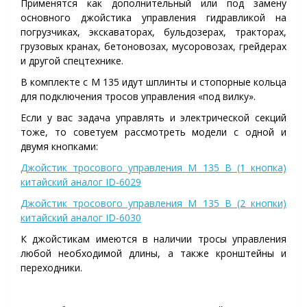
Применятся как дополнительный или под замену
основного джойстика управления гидравликой на
погрузчиках, экскаваторах, бульдозерах, тракторах,
грузовых кранах, бетоновозах, мусоровозах, грейдерах
и другой спецтехнике.
В комплекте с
M 135
идут шплинты и стопорные кольца
для подключения тросов управления «под вилку».
Если у вас задача управлять и электрической секций
тоже, то советуем рассмотреть модели с одной и
двумя кнопками:
Джойстик тросового управления M 135 B (1 кнопка)
китайский аналог ID-6029
Джойстик тросового управления M 135 B (2 кнопки)
китайский аналог ID-6030
К джойстикам имеются в наличии тросы управления
любой
необходимой
длины
, а также кронштейны и
переходники.