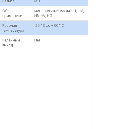
Резьба
М10
Область
минеральные масла HH, HM,
применения
HR, HV, HG
Рабочая
-20 ° С до + 90 ° С
температура
Релейный
Нет
выход