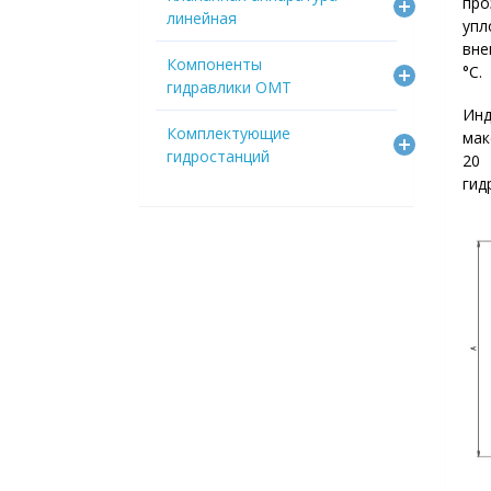
про
линейная
уп
вне
Компоненты
°C.
гидравлики OMT
Ин
Комплектующие
мак
гидростанций
20
гид