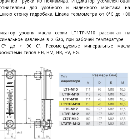
зрачной трубки из полиамида.
Индикатор укомплектован
лотнителями для удобного и надежного монтажа на
шнюю стенку гидробака.
Шкала термометра от 0°C до +80
дикатор уровня масла серии
LT1TP-M10
рассчитан на
симальное давление в 2 бар, при рабочей температуре —
 Сº до + 90 Сº. Рекомендуемые минеральные масла
росистемы типов HH, HM, HR, HV, HG.