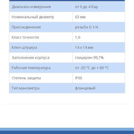
Диапазон измерения
от 0 до 4 бар
Номинальный диаметр
63 мм
Присоединение
резьба G 1/4
Класс точности
1,6
Ключ штуцера
14 х 14 мм
Заполнение корпуса
глицерин 99,7%
Рабочая температура
от -20 °С до + 80 °С
Степень защиты
IP65
Тип манометра
фланцевый