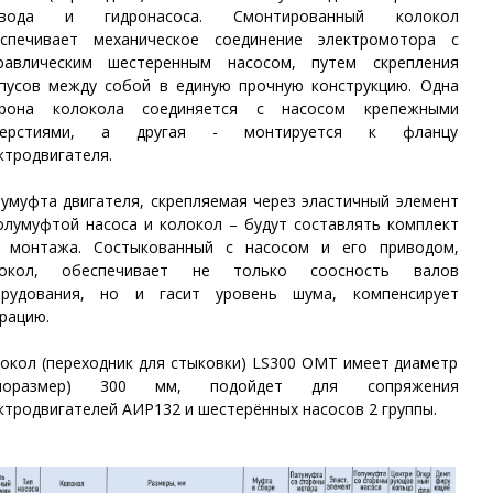
ивода и гидронасоса. Смонтированный колокол
спечивает механическое соединение электромотора с
равлическим шестеренным насосом, путем скрепления
пусов между собой в единую прочную конструкцию. Одна
орона колокола соединяется с насосом крепежными
верстиями, а другая - монтируется к фланцу
ктродвигателя.
умуфта двигателя, скрепляемая через эластичный элемент
олумуфтой насоса и колокол – будут составлять комплект
 монтажа. Состыкованный с насосом и его приводом,
локол, обеспечивает не только соосность валов
орудования, но и гасит уровень шума, компенсирует
рацию.
окол (переходник для стыковки) LS300 OMT имеет диаметр
ипоразмер) 300 мм, подойдет для сопряжения
ктродвигателей АИР132 и шестерённых насосов 2 группы.