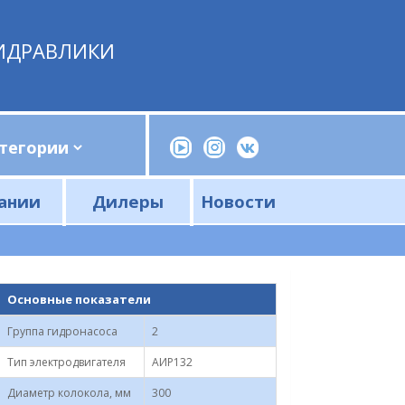
ИДРАВЛИКИ
ании
Дилеры
Новости
Прессы, трубогибы, шприцы, ручные насосы
Напорные фильтры и фильтроэлементы
Сливные фильтры и фильтроэлементы
Основные показатели
Группа гидронасоса
2
Тип электродвигателя
АИР132
Диаметр колокола, мм
300