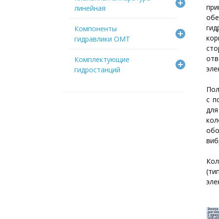
пр
линейная
обе
гид
Компоненты
кор
гидравлики OMT
ст
от
Комплектующие
эле
гидростанций
Пол
с п
для
ко
об
виб
Кол
(т
эле