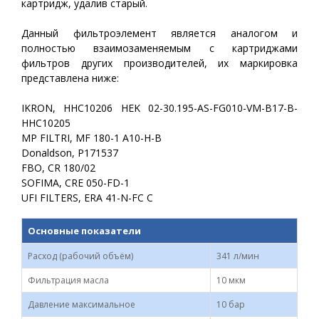
картридж, удалив старый.
Данный фильтроэлемент является аналогом и
полностью взаимозаменяемым с картриджами
фильтров других производителей, их маркировка
представлена ниже:
IKRON, HHC10206 HEK 02-30.195-AS-FG010-VM-B17-B-
HHC10205
MP FILTRI,
MF 180-1 A10-H-B
Donaldson,
P171537
FBO,
CR 180/02
SOFIMA,
CRE 050-FD-1
UFI FILTERS,
ERA 41-N-FC C
Основные показатели
Расход (рабочий объём)
341 л/мин
Фильтрация масла
10 мкм
Давление максимальное
10 бар