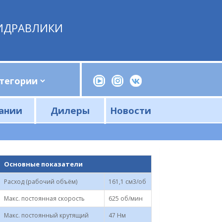
ИДРАВЛИКИ
ании
Дилеры
Новости
Прессы, трубогибы, шприцы, ручные насосы
Напорные фильтры и фильтроэлементы
Сливные фильтры и фильтроэлементы
Основные показатели
Расход (рабочий объём)
161,1 см3/об
Макс. постоянная скорость
625 об/мин
Макс. постоянный крутящий
47 Нм