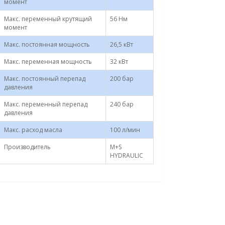
момент
Макс. переменный крутящий
56 Нм
момент
Макс. постоянная мощность
26,5 кВт
Макс. переменная мощность
32 кВт
Макс. постоянный перепад
200 бар
давления
Макс. переменный перепад
240 бар
давления
Макс. расход масла
100 л/мин
Производитель
M+S
HYDRAULIC