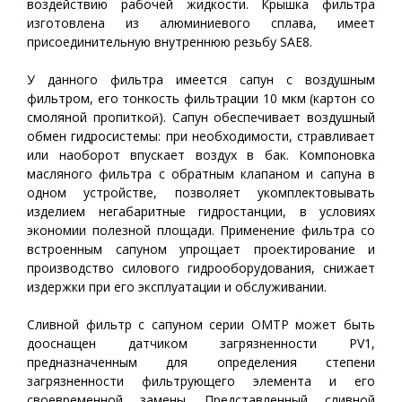
воздействию рабочей жидкости. Крышка фильтра
изготовлена из алюминиевого сплава, имеет
присоединительную внутреннюю резьбу SAE8.
У данного фильтра имеется сапун с воздушным
фильтром, его тонкость фильтрации 10 мкм (картон со
смоляной пропитко
). Сапун обеспечивает воздушный
й
обмен гидросистемы: при необходимости, стравливает
или наоборот впускает воздух в бак. Компоновка
масляного фильтра с обратным клапаном и сапуна в
одном устройстве, позволяет укомплектовывать
изделием негабаритные гидростанции, в условиях
экономии полезной площади. Применение фильтра со
встроенным сапуном упрощает проектирование и
производство силового гидрооборудования, снижает
издержки при его эксплуатации и обслуживании.
Сливной фильтр с сапуном серии
OMTP
может быть
дооснащен датчиком загрязненности PV1,
предназначенным для определения степени
загрязненности фильтрующего элемента и его
своевременной замены. Представленный сливной