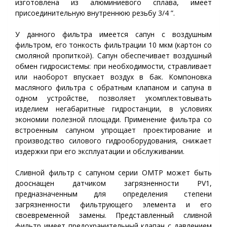
изготовлена из алюминиевого сплава, имеет
присоединительную внутреннюю резьбу 3/4 ”.
У данного фильтра имеется сапун с воздушным
фильтром, его тонкость фильтрации 10 мкм (картон со
смоляной пропитко
). Сапун обеспечивает воздушный
й
обмен гидросистемы: при необходимости, стравливает
или наоборот впускает воздух в бак. Компоновка
масляного фильтра с обратным клапаном и сапуна в
одном устройстве, позволяет укомплектовывать
изделием негабаритные гидростанции, в условиях
экономии полезной площади. Применение фильтра со
встроенным сапуном упрощает проектирование и
производство силового гидрооборудования, снижает
издержки при его эксплуатации и обслуживании.
Сливной фильтр с сапуном серии
OMTP
может быть
дооснащен датчиком загрязненности PV1,
предназначенным для определения степени
загрязненности фильтрующего элемента и его
своевременной замены. Представленный сливной
фильтр имеет предохранительный клапан с давлением