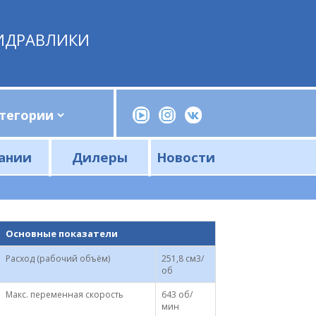
ИДРАВЛИКИ
ании
Дилеры
Новости
Прессы, трубогибы, шприцы, ручные насосы
Напорные фильтры и фильтроэлементы
Сливные фильтры и фильтроэлементы
Основные показатели
Расход (рабочий объём)
251,8 см3/
об
Макс. переменная скорость
643 об/
мин