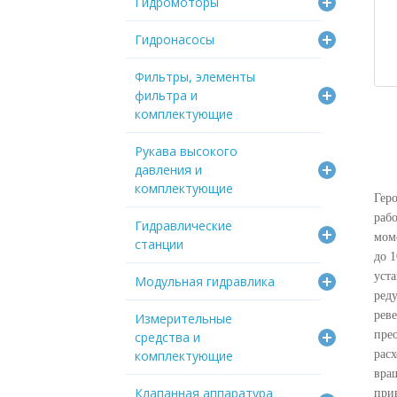
Гидромоторы
Гидронасосы
Фильтры, элементы
фильтра и
комплектующие
Рукава высокого
давления и
комплектующие
Гер
раб
Гидравлические
мом
станции
до 
уст
Модульная гидравлика
ред
рев
Измерительные
пре
средства и
комплектующие
рас
вра
Клапанная аппаратура
при