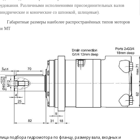
рудования. Различными исполнениями присоединительных валов
линдрические и конические со шпонкой, шлицевые).
аритные размеры наиболее распространённых типов моторов
ии MТ
лица подбора гидромотора по фланцу, размеру вала, входных и