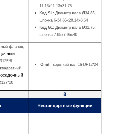
11.13x11.13x31.75
Код SL:
Диаметр вала Ø34.85,
шпонка 6-34.85x28.14x8.64
Код G1:
Диаметр вала Ø31.75,
шпонка 7.95x7.95x40
глый фланец,
дочный
Ø125*8
Omit:
короткий вал 16-DP12/24
 квадратный
посадочный
127*10
8
а
Нестандартные функции