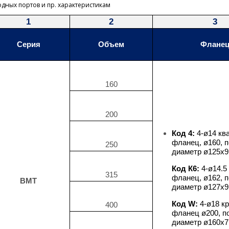
одных портов и пр. характеристикам
1
2
3
Серия
Объем
Флане
160
200
Код 4:
4-
ø
14 кв
фланец, ø160,
п
250
диаметр
ø125x9
Код К6:
4-ø14.5
315
фланец, ø162,
п
BMT
диаметр
ø127x9
Код W:
4-ø18 к
400
фланец ø200,
п
диаметр
ø160x7