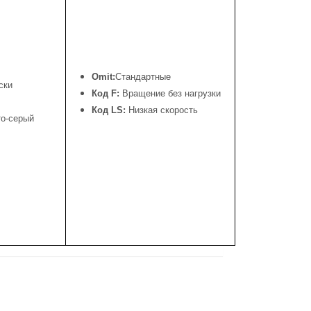
Omit:
Стандартные
ски
Код F:
Вращение без нагрузки
Код LS:
Низкая скорость
то-серый