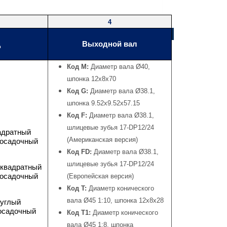
4
ц
Выходной вал
Код М:
Диаметр вала Ø40,
шпонка 12x8x70
Код G:
Диаметр вала Ø38.1,
шпонка 9.52x9.52x57.15
Код F:
Диаметр вала Ø38.1,
шлицевые зубья 17-DP12/24
адратный
(Американская версия)
осадочный
Код FD:
Диаметр вала Ø38.1,
шлицевые зубья 17-DP12/24
 квадратный
осадочный
(Европейская версия)
Код T:
Диаметр конического
вала Ø45 1:10, шпонка 12x8x28
руглый
осадочный
Код T1:
Диаметр конического
вала Ø45 1:8, шпонка