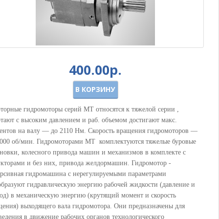
400.00р.
В КОРЗИНУ
оторные гидромоторы серий MT относятся к тяжелой серии ,
отают с высоким давлением и раб. объемом достигают макс.
ентов на валу — до 2110 Нм. Скорость вращения гидромоторов —
1000 об/мин. Гидромоторами MT комплектуются тяжелые буровые
ановки, колесного привода машин и механизмов в комплекте с
укторами и без них, привода желдормашин. Гидромотор -
ерсивная гидромашина с нерегулируемыми параметрами
образуют гидравлическую энергию рабочей жидкости (давление и
ход) в механическую энергию (крутящий момент и скорость
щения) выходящего вала гидромотора. Они предназначены для
ведения в движение рабочих органов технологического