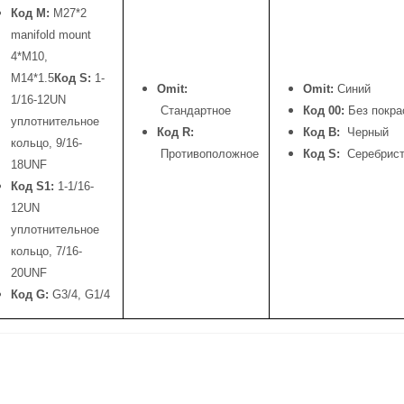
Код М:
М27*2
manifold mount
4*M10,
M14*1.5
Код S:
1-
Omit:
Omit:
Синий
1/16-12UN
Стандартное
Код 00:
Без покра
уплотнительное
Код R:
Код B:
Черный
кольцо, 9/16-
Противоположное
Код S:
Серебрис
18UNF
Код S1:
1-1/16-
12UN
уплотнительное
кольцо, 7/16-
20UNF
Код G:
G3/4, G1/4