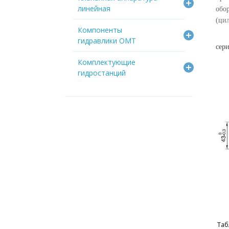
линейная
обо
(ци
Компоненты
Габ
гидравлики OMT
сер
Комплектующие
гидростанций
Таб