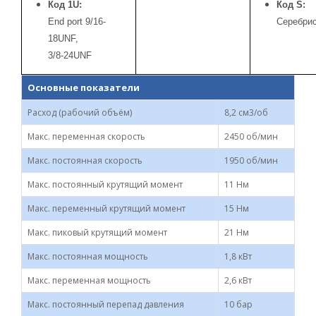
Код
1U:
Код S:
End port 9/16-
Серебри
18UNF,
3/8-24UNF
Основные показатели
Расход (рабочий объём)
8,2 см3/об
Макс. переменная скорость
2450 об/мин
Макс. постоянная скорость
1950 об/мин
Макс. постоянный крутящий момент
11 Нм
Макс. переменный крутящий момент
15 Нм
Макс. пиковый крутящий момент
21 Нм
Макс. постоянная мощность
1,8 кВт
Макс. переменная мощность
2,6 кВт
Макс. постоянный перепад давления
10 бар