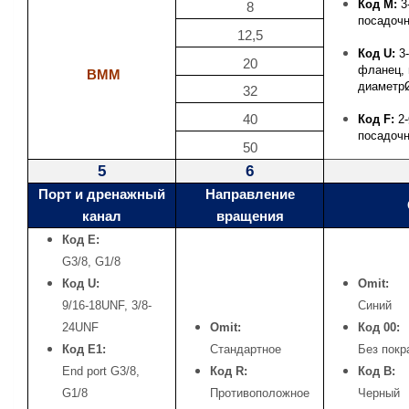
Код M:
3
8
посадоч
12,5
Код U:
3-
20
фланец,
BMM
диаметр
32
40
Код F:
2-
посадоч
50
5
6
Порт и дренажный
Направление
канал
вращения
Код
E:
G3/8, G1/8
Код
U:
Omit:
9/16-18UNF, 3/8-
Синий
24UNF
Omit:
Код 00:
Код
E1:
Стандартное
Без покр
End port G3/8,
Код R:
Код B:
G1/8
Противоположное
Черный