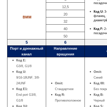
посадоч
12,5
Код U:
3-
20
фланец,
BMM
диаметр
32
40
Код F:
2-
посадоч
50
5
6
Порт и дренажный
Направление
канал
вращения
Код
E:
G3/8, G1/8
Код
U:
Omit:
9/16-18UNF, 3/8-
Синий
24UNF
Omit:
Код 00:
Код
E1:
Стандартное
Без покр
End port G3/8,
Код R:
Код B:
G1/8
Противоположное
Черный
Код
1U:
Код S: