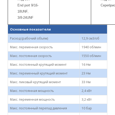
End port 9/16-
Серебри
18UNF,
3/8-24UNF
Основные показатели
Расход (рабочий объём)
12,9 см3/об
Макс. переменная скорость
1940 об/мин
Макс. постоянная скорость
1550 об/мин
Макс. постоянный крутящий момент
16 Нм
Макс. переменный крутящий момент
23 Нм
Макс. пиковый крутящий момент
33 Нм
Макс. постоянная мощность
2,4 кВт
Макс. переменная мощность
3,2 кВт
Макс. постоянный перепад давления
10 бар