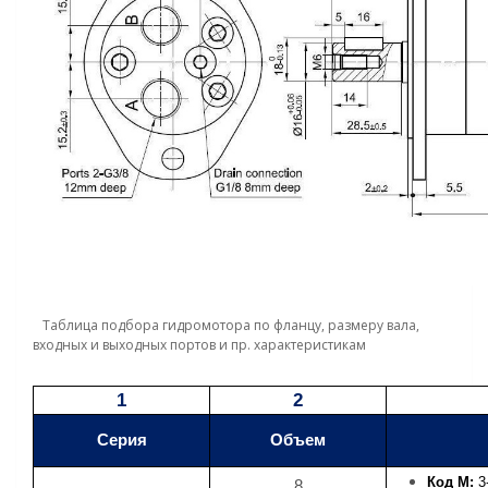
Таблица подбора гидромотора по фланцу, размеру вала,
входных и выходных портов и пр. характеристикам
1
2
Серия
Объем
Код M:
3
8