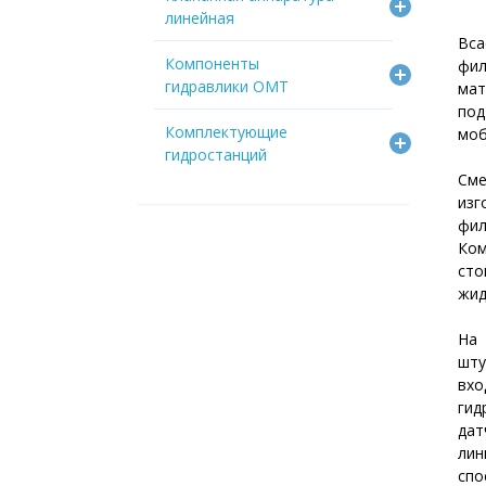
линейная
Вс
Компоненты
фил
гидравлики OMT
мат
под
Комплектующие
моб
гидростанций
См
из
фи
Ком
сто
жид
На
шту
вх
гид
дат
лин
спо