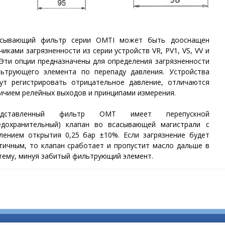
асывающий фильтр серии OMTI может быть дооснащен
чиками загрязненности из серии устройств VR, PV1, VS, VV и
 Эти опции предназначены для определения загрязненности
ьтрующего элемента по перепаду давления. Устройства
ут регистрировать отрицательное давление, отличаются
ичием релейных выходов и принципами измерения.
едставленный фильтр OMT имеет перепускной
едохранительный) клапан во всасывающей магистрали с
лением открытия 0,25 бар ±10%. Если загрязнение будет
тичным, то клапан сработает и пропустит масло дальше в
тему, минуя забитый фильтрующий элемент.