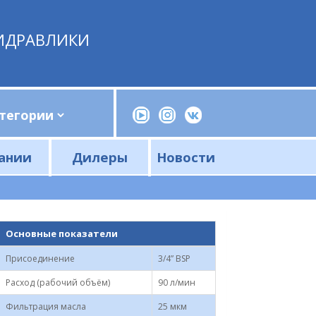
ИДРАВЛИКИ
ании
Дилеры
Новости
Прессы, трубогибы, шприцы, ручные насосы
Напорные фильтры и фильтроэлементы
Сливные фильтры и фильтроэлементы
Основные показатели
Присоединение
3/4” BSP
Расход (рабочий объём)
90 л/мин
Фильтрация масла
25 мкм