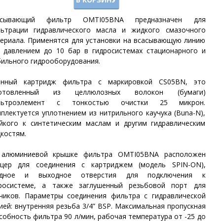
асывающий фильтр OMTI05BNA предназначен для
ьтрации гидравлического масла и жидкого смазочного
ериала. Применятся для установки на всасывающую линию
 давлением до 10 бар в гидросистемах стационарного и
ильного гидрооборудования.
енный картридж фильтра с маркировкой CS05BN, это
готовленный из целлюлозных волокон (бумаги)
льтроэлемент с тонкостью очистки 25 микрон.
плектуется уплотнением из нитрильного каучука (Buna-N),
йкого к синтетическим маслам и другим гидравлическим
костям.
 алюминиевой крышке фильтра OMTI05BNA
расположен
цер для соединения с картриджем (модель SPIN-ON),
одное и выходное
отверстия для подключения к
росистеме
, а также заглушенный резьбовой порт для
чиков. Параметры
соединения
фильтра с гидравлической
ией:
внутренняя
резьба 3/4” BSP.
Максимальная пропускная
собность фильтра 90 л/мин, рабочая температура от -25 до