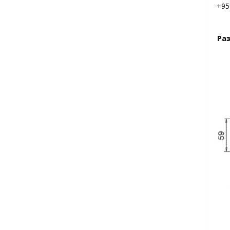
+95
Ра