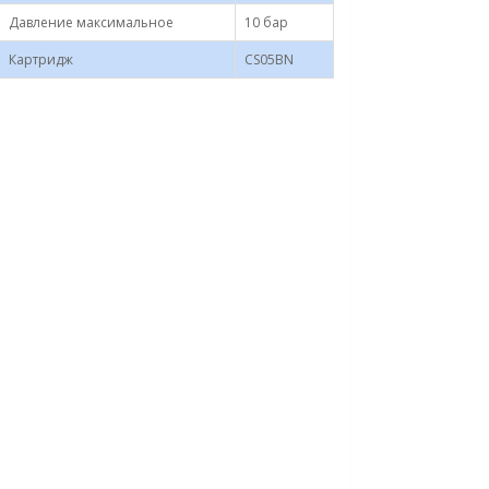
Давление максимальное
10 бар
Картридж
CS05BN