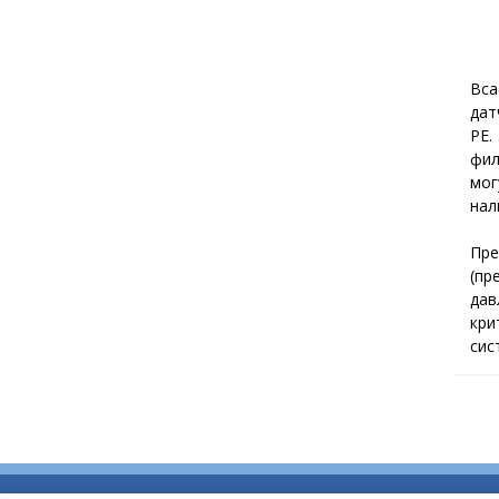
Вс
дат
PE.
фил
мог
нал
Пр
(пр
дав
кри
сис