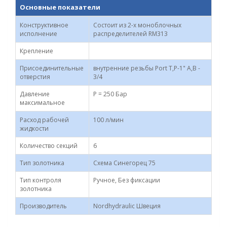
Основные показатели
Конструктивное
Состоит из 2-х моноблочных
исполнение
распределителей RM313
Крепление
Присоединительные
внутренние резьбы Port T,P-1" А,В -
отверстия
3/4
Давление
P = 250 Бар
максимальное
Расход рабочей
100 л/мин
жидкости
Количество секций
6
Тип золотника
Схема Синегорец 75
Тип контроля
Ручное, Без фиксации
золотника
Производитель
Nordhydraulic Швеция