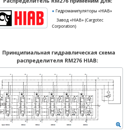
Р
аспределитель RM276
применим для:
●
Гидроманипуляторы
«
HIAB
»
Завод «
HIAB
»
(Cargotec
Corporation)
Принципиальная гидравлическая схема
распределителя RM276 HIAB: