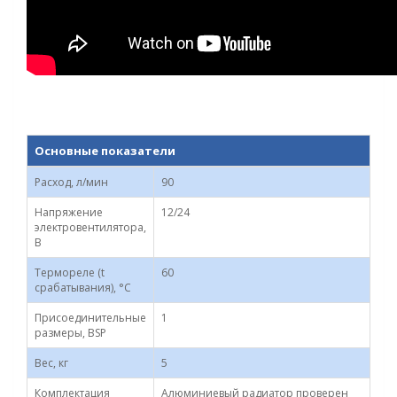
Основные показатели
Расход, л/мин
90
Напряжение
12/24
электровентилятора,
В
Термореле (t
60
срабатывания), °С
Присоединительные
1
размеры, BSP
Вес, кг
5
Комплектация
Алюминиевый радиатор проверен