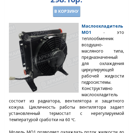
В КОРЗИНУ
Маслоохладитель
МО1
- это
теплообменник
воздушно-
масляного типа,
предназначенный
для охлаждения
циркулирующей
рабочей жидкости
гидросистемы.
Конструктивно
маслоохладитель
состоит из радиатора, вентилятора и защитного
кожуха. Цикличность работы вентилятора задает
установленный термостат с нерегулируемой
температурой сработки на
60
.
℃
Модель МО1 позволяет охлаждать поток жидкости до