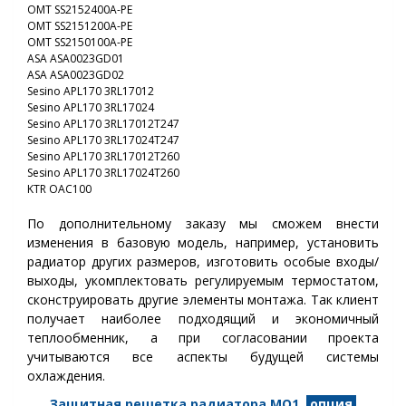
OMT SS2152400A-PE
OMT SS2151200A-PE
OMT SS2150100A-PE
ASA ASA0023GD01
ASA ASA0023GD02
Sesino APL170 3RL17012
Sesino APL170 3RL17024
Sesino APL170 3RL17012T247
Sesino APL170 3RL17024T247
Sesino APL170 3RL17012T260
Sesino APL170 3RL17024T260
KTR OAC100
По дополнительному заказу мы сможем внести
изменения в базовую модель, например, установить
радиатор других размеров, изготовить особые входы/
выходы, укомплектовать регулируемым термостатом,
сконструировать другие элементы монтажа. Так клиент
получает наиболее подходящий и экономичный
теплообменник, а при согласовании проекта
учитываются все аспекты будущей системы
охлаждения.
Защитная решетка радиатора МО1
опция