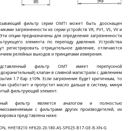
асывающий фильтр серии OMTI может быть дооснащен
чиками загрязненности из серии устройств VR, PV1, VS, VV и
 Эти опции предназначены для определения загрязненности
ьтрующего элемента по перепаду давления. Устройства
ут регистрировать отрицательное давление, отличаются
ичием релейных выходов и принципами измерения.
едставленный фильтр OMT имеет перепускной
едохранительный) клапан в сливной магистрали с давлением
рытия 1.7 бар ±10%. Если загрязнение будет критичным, то
пан сработает и пропустит масло дальше в систему, минуя
итый фильтрующий элемент.
нный фильтр является аналогом и полностью
имозаменяемым с фильтрами других производителей, их
кировка представлена ниже:
ON, HHE18210 HF620-20.180-AS-SP025-B17-GE-B-XN-G