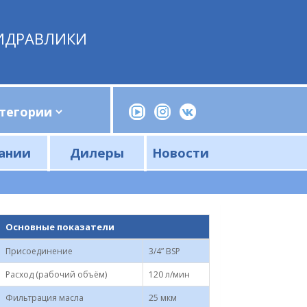
ИДРАВЛИКИ
ании
Дилеры
Новости
Прессы, трубогибы, шприцы, ручные насосы
Напорные фильтры и фильтроэлементы
Сливные фильтры и фильтроэлементы
Основные показатели
Присоединение
3/4” BSP
Расход (рабочий объём)
120 л/мин
Фильтрация масла
25 мкм