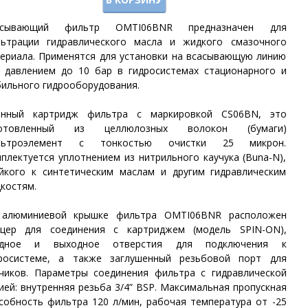
асывающий фильтр OMTI06BNR предназначен для
ьтрации гидравлического масла и жидкого смазочного
ериала. Применятся для установки на всасывающую линию
 давлением до 10 бар в гидросистемах стационарного и
ильного гидрооборудования.
енный картридж фильтра с маркировкой CS06BN, это
готовленный из целлюлозных волокон (бумаги)
льтроэлемент с тонкостью очистки 25 микрон.
плектуется уплотнением из нитрильного каучука (Buna-N),
йкого к синтетическим маслам и другим гидравлическим
костям.
 алюминиевой крышке фильтра OMTI06BNR
расположен
цер для соединения с картриджем (модель SPIN-ON),
одное и выходное
отверстия для подключения к
росистеме
, а также заглушенный резьбовой порт для
чиков. Параметры
соединения
фильтра с гидравлической
ией:
внутренняя
резьба 3/4” BSP.
Максимальная пропускная
собность фильтра 120 л/мин, рабочая температура от -25