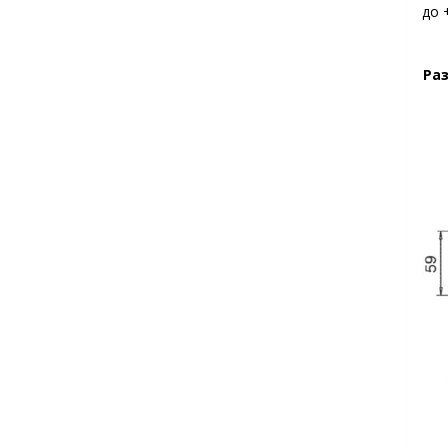
до 
Ра