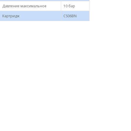
Давление максимальное
10 бар
Картридж
CS06BN