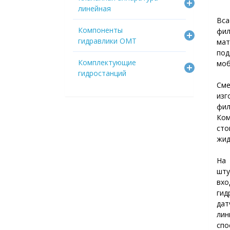
линейная
Вс
Компоненты
фил
гидравлики OMT
мат
под
Комплектующие
моб
гидростанций
См
из
фи
Ком
сто
жид
На
шту
вх
гид
дат
лин
спо