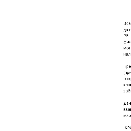
Вс
дат
PE.
фил
мог
нал
Пр
(пр
отк
кла
заб
Да
вза
мар
IKR