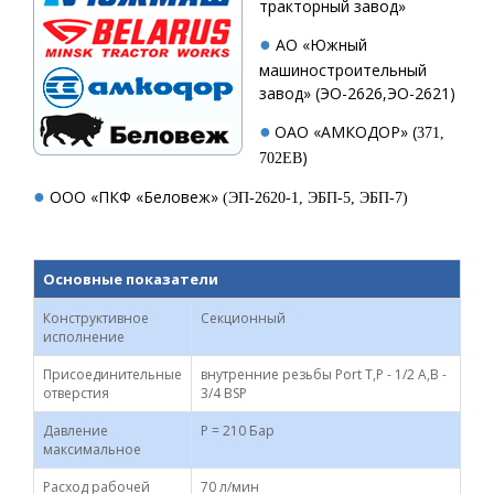
тракторный завод»
●
АО «Южный
машиностроительный
завод» (ЭО-2626,ЭО-2621)
●
ОАО «АМКОДОР» (
371,
)
702ЕВ
●
ООО «ПКФ «Беловеж»
(
ЭП-2620-1, ЭБП-5, ЭБП-7
)
Основные показатели
Конструктивное
Секционный
исполнение
Присоединительные
внутренние резьбы Port T,P - 1/2 А,В -
отверстия
3/4 BSP
Давление
P = 210 Бар
максимальное
Расход рабочей
70 л/мин