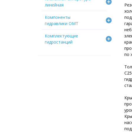
линейная
Рез
хол
Компоненты
по
гидравлики OMT
га
неб
Комплектующие
эл
гидростанций
кра
про
по 
Тол
C25
гид
ста
Кры
про
уро
Кры
нас
под