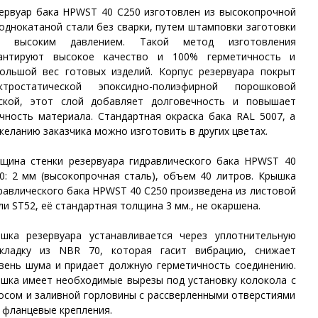
ервуар бака HPWST 40 C250 изготовлен из высокопрочной
однокатаной стали без сварки, путем штамповки заготовки
д высоким давлением. Такой метод изготовления
рантируют высокое качество и 100% герметичность и
ольшой вес готовых изделий. Корпус резервуара покрыт
ектростатической эпоксидно-полиэфирной порошковой
ской, этот слой добавляет долговечность и повышает
чность материала. Стандартная окраска бака RAL 5007, а
желанию заказчика можно изготовить в других цветах.
щина стенки резервуара гидравлического бака HPWST 40
0: 2 мм (высокопрочная сталь), объем 40 литров. Крышка
равлического бака HPWST 40 C250 произведена из листовой
ли ST52, её стандартная толщина 3 мм., не окаршена.
шка резервуара устанавливается через уплотнительную
кладку из NBR 70, которая гасит вибрацию, снижает
вень шума и придает должную герметичность соединению.
шка имеет необходимые вырезы под установку колокола с
осом и заливной горловины с рассверленными отверстиями
 фланцевые крепления.