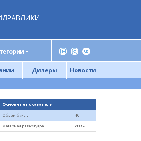
ИДРАВЛИКИ
ании
Дилеры
Новости
Прессы, трубогибы, шприцы, ручные насосы
Напорные фильтры и фильтроэлементы
Сливные фильтры и фильтроэлементы
Основные показатели
Объем бака, л
40
Материал резервуара
сталь