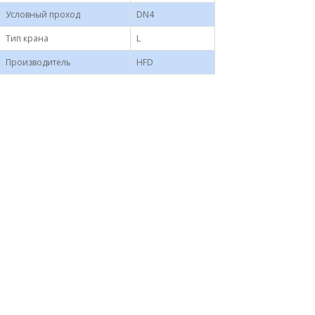
Условный проход
DN4
Тип крана
L
Производитель
HFD