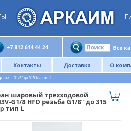
ТЫ
Г
+7 812 614 44 24
Контакты
Доставка
О комп
для мобильной техники. 12/24В
ладители для промышленной гидравлики. 220/380В
дравлического масла и водяное охлаждение
щие для изготовления радиаторов (соты, профили, втулки)
ие: Вентиляторы, диффузоры, термореле
серии AF и KY, до 700 л/мин (Китай)
изводителей маслоохладителей
адители взрывозащищённые
ций по ТЗ заказчика
гаты: силовые и перекачивающие
сверхвысокого давления 700 бар
Измерительные средства и комплектующие
Манометры, вакуумметры и комплектующие
езьба G1/8" до 315 бар тип L
ран шаровый трехходовой
0
3V-G1/8 HFD резьба G1/8" до 315
р тип L