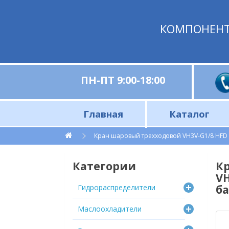
КОМПОНЕН
ПН-ПТ 9:00-18:00
Главная
Каталог
Гидрораспределители для лесной техники RM316 ● 6PC100
Гидрораспределители для сельскохозяйственной техники
Гидрораспределители на тросовом управлении
Комплектующие и запчасти к гидрораспределителям
Моноблочные гидрораспределители 40, 80, 120 л/мин
Секционные гидрораспределители 70, 100, 160 л/мин
Электромагнитное управление с ручным дублированием
Электромагнитные гидрораспределители и диверторы 40, 80, 100 л/мин, 12/24В
Фильтры, элементы фильтра и комплектующие
Индикаторы уровня и температуры / Аналоги OMT (Китай)
Маслоохладители 
Маслоох
Автономные станции охлаждения ги
Комплектую
Комплектующ
Маслоохладители 
Аналоги про
Маслоохл
Промышленные гидростанции 220 и 380 В
Изготовление гидростан
Насосные агре
Гидростанции 
Гидравлические станции с приводом ДВС
Кран шаровый трехходовой VH3V-G1/8 HFD р
Категории
К
VH
ба
Гидрораспределители
Маслоохладители