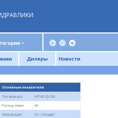
ИДРАВЛИКИ
ании
Дилеры
Новости
Прессы, трубогибы, шприцы, ручные насосы
Напорные фильтры и фильтроэлементы
Сливные фильтры и фильтроэлементы
Основные показатели
Тип фильтра
HF760 20.106
Расход, л/мин
60
Фильтрация
AS - стандарт