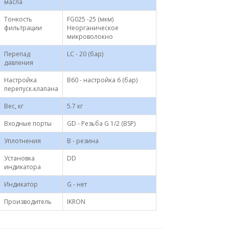
масла
Тонкость
FG025 -25 (мкм)
фильтрации
Неорганическое
микроволокно
Перепад
LC - 20 (бар)
давления
Настройка
B60 - настройка 6 (бар)
перепуск.клапана
Вес, кг
5.7 кг
Входные порты
GD - Резьба G 1/2 (BSP)
Уплотнения
B - резина
Установка
DD
индикатора
Индикатор
G - нет
Производитель
IKRON