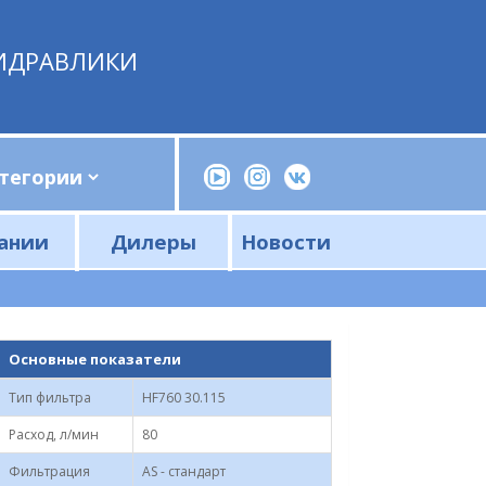
ИДРАВЛИКИ
ании
Дилеры
Новости
Прессы, трубогибы, шприцы, ручные насосы
Напорные фильтры и фильтроэлементы
Сливные фильтры и фильтроэлементы
Основные показатели
Тип фильтра
HF760 30.115
Расход, л/мин
80
Фильтрация
AS - стандарт