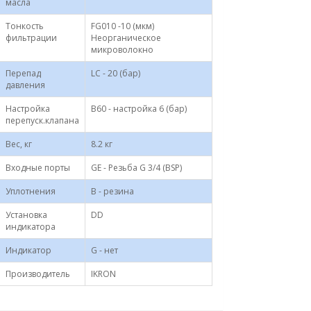
масла
Тонкость
FG010 -10 (мкм)
фильтрации
Неорганическое
микроволокно
Перепад
LC - 20 (бар)
давления
Настройка
B60 - настройка 6 (бар)
перепуск.клапана
Вес, кг
8.2 кг
Входные порты
GE - Резьба G 3/4 (BSP)
Уплотнения
B - резина
Установка
DD
индикатора
Индикатор
G - нет
Производитель
IKRON