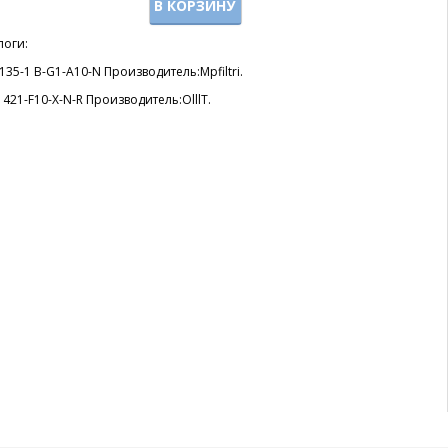
В КОРЗИНУ
логи:
135-1 B-G1-A10-N Производитель:Mpfiltri.
421-F10-X-N-R Производитель:OlllT.