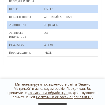
перепуск.клапана
Вес, кг
14.3 кг
Входные порты
GF - Резьба G 1 (BSP)
Уплотнения
B - резина
Установка
DD
индикатора
Индикатор
G - нет
Производитель
IKRON
Мы анализируем посещаемость сайта "Яндекс
Метрикой" и используем cookie. Продолжая, Вы
принимаете
Согласие на обработку ПД
, действующее в
рамках нашей
Политики в области обработки ПД