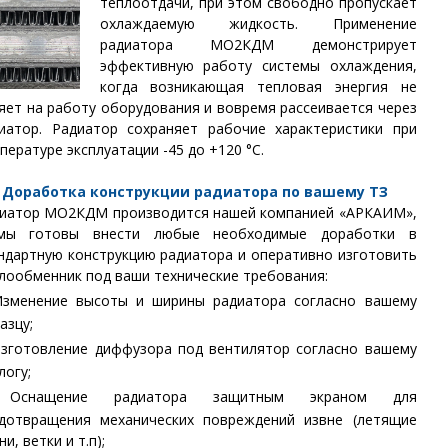
теплоотдачи, при этом свободно пропускает
охлаждаемую жидкость. Применение
радиатора МО2КДМ демонстрирует
эффективную работу системы охлаждения,
когда возникающая тепловая энергия не
яет на работу оборудования и вовремя рассеивается через
иатор. Радиатор сохраняет рабочие характеристики при
пературе эксплуатации -45 до +120 °С.
Доработка конструкции радиатора по вашему ТЗ
иатор МО2КДМ производится нашей компанией «АРКАИМ»,
мы готовы внести любые необходимые доработки в
ндартную конструкцию радиатора и оперативно изготовить
лообменник под ваши технические требования:
зменение высоты и ширины радиатора согласно вашему
азцу;
зготовление диффузора под вентилятор согласно вашему
логу;
снащение радиатора защитным экраном для
дотвращения механических повреждений извне (летящие
ни, ветки и т.п);