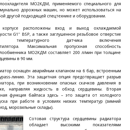
лоохладителя МО2КДМ, применяемого специального для
мунально дорожных машин, но может использоваться на
ой другой подходящей спецтехнике и оборудовании.
 корпусе расположены вход и выход охлаждаемой
кости G1'' BSP, а также заглушенное резьбовое отверстие
я температурного датчика включения
нтилятора.
Максимальная пропускная способность
лообменника МО2КДМ составляет 200 л/мин при толщине
дцевины в 90 мм.
иатор оснащён аварийным клапаном на 6 бар, встроенным
ypass-линию. Эта защитная опция предотвращает разрыв
иатора, при возникновении опасных скачков давления в
ке, направляя жидкость в обход сердцевины. Вторая
ная функция байпаса здесь – это защита от холодного
уска при работе в условиях низких температур (зимний
иод, морозильные склады).
Сотовая структура сердцевины радиатора
обладает высокими показателями