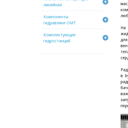
мас
линейная
ком
люб
Компоненты
гидравлики OMT
На
жид
Комплектующие
дл
гидростанций
ве
теп
сер
Рад
в b
рад
бач
важ
зап
пер