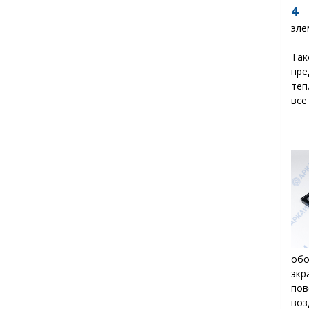
4
О
эле
Так
пре
теп
все
обо
эк
пов
воз