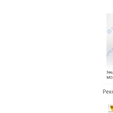
Защ
МО2
Рек