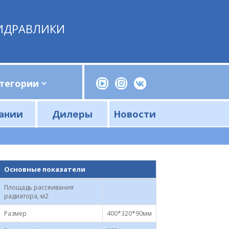
ИДРАВЛИКИ
ании
Дилеры
Новости
Прессы, трубогибы, шприцы, ручные насосы
Напорные фильтры и фильтроэлементы
Сливные фильтры и фильтроэлементы
Основные показатели
Площадь рассеивания
радиатора, м2
Размер
400*320*90мм