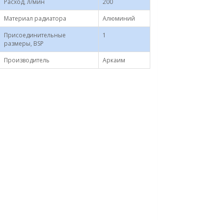
Расход, л/мин
200
Материал радиатора
Алюминий
Присоединительные
1
размеры, BSP
Производитель
Аркаим