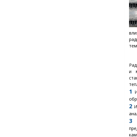
вли
рад
тем
Рад
и 
ста
теп
1
И
обр
2
И
ана
3
О
пре
кам