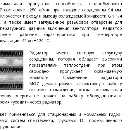
ксимальная пропускная способность теплообменника
 составляет 250 л/мин при толщине сердцевины 94 мм.
ключается к входу и выходу охлаждаемой жидкости G 1 1/4
, а также имеет заглушенное резьбовое отверстие для
пературного датчика включения вентилятора. Радиатор
храняет рабочие характеристики при температуре
плуатации -45 до +120 °С.
Радиатор имеет сотовую структуру
сердцевины, которая обладает высокими
показателями теплоотдачи, при этом
свободно пропускает охлаждаемую
жидкость. Применение радиатора
МО7 демонстрирует эффективную работу
системы охлаждения, когда возникающая
пловая энергия не влияет на работу оборудования и
ремя «уходит» через радиатор.
ет применяться для стационарных и мобильных гидро-
вмо систем спецтехники, грузовых ТС, промышленного
рудования.