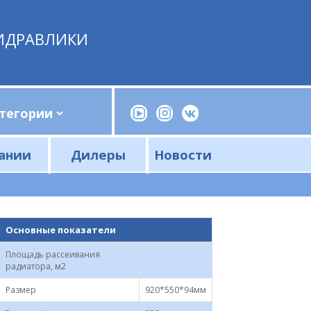
ИДРАВЛИКИ
ании
Дилеры
Новости
Прессы, трубогибы, шприцы, ручные насосы
Напорные фильтры и фильтроэлементы
Сливные фильтры и фильтроэлементы
Основные показатели
Площадь рассеивания
радиатора, м2
Размер
920*550*94мм