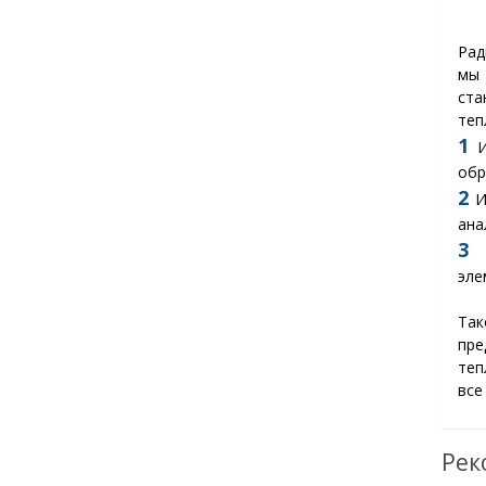
Рад
мы
ста
теп
1
И
обр
2
И
ана
3
О
эле
Так
пре
теп
все
Рек