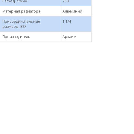
Расход, л/мин
250
Материал радиатора
Алюминий
Присоединительные
1 1/4
размеры, BSP
Производитель
Аркаим