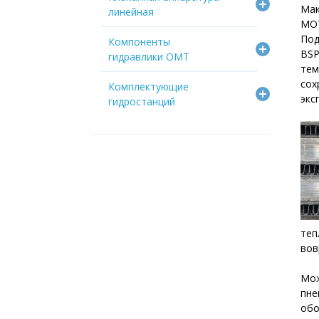
Ма
линейная
МО7
Под
Компоненты
BSP
гидравлики OMT
тем
со
Комплектующие
экс
гидростанций
те
вов
Мож
пне
обо