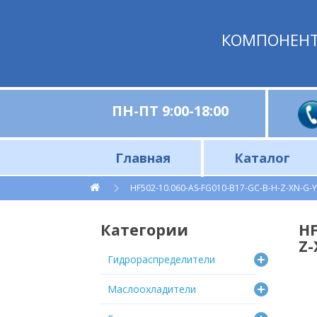
КОМПОНЕН
ПН-ПТ 9:00-18:00
Главная
Каталог
Гидрораспределители для лесной техники RM316 ● 6PC100
Гидрораспределители для сельскохозяйственной техники
Гидрораспределители на тросовом управлении
Комплектующие и запчасти к гидрораспределителям
Моноблочные гидрораспределители 40, 80, 120 л/мин
Секционные гидрораспределители 70, 100, 160 л/мин
Электромагнитное управление с ручным дублированием
Электромагнитные гидрораспределители и диверторы 40, 80, 100 л/мин, 12/24В
Фильтры, элементы фильтра и комплектующие
Индикаторы уровня и температуры / Аналоги OMT (Китай)
Маслоохладители 
Маслоох
Автономные станции охлаждения ги
Комплектую
Комплектующ
Маслоохладители 
Аналоги про
Маслоохл
Промышленные гидростанции 220 и 380 В
Изготовление гидростан
Насосные агре
Гидростанции 
Гидравлические станции с приводом ДВС
HF502-10.060-AS-FG010-B17-GC-B-H-Z-XN-G-
Категории
HF
Z-
Гидрораспределители
Маслоохладители