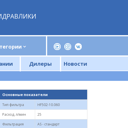
ИДРАВЛИКИ
ании
Дилеры
Новости
Прессы, трубогибы, шприцы, ручные насосы
Напорные фильтры и фильтроэлементы
Сливные фильтры и фильтроэлементы
Основные показатели
Тип фильтра
HF502-10.060
Расход, л/мин
25
Фильтрация
AS - стандарт