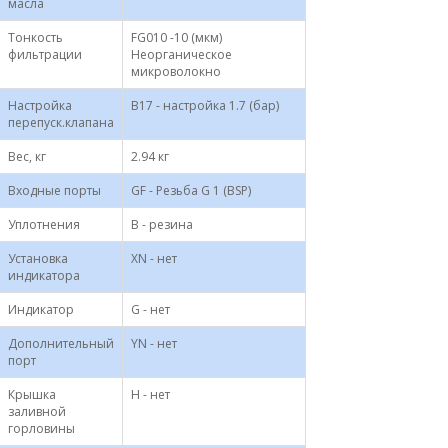
масла
Тонкость
FG010 -10 (мкм)
фильтрации
Неорганическое
микроволокно
Настройка
B17 - настройка 1.7 (бар)
перепуск.клапана
Вес, кг
2.94 кг
Входные порты
GF - Резьба G 1 (BSP)
Уплотнения
B - резина
Установка
XN - нет
индикатора
Индикатор
G - нет
Дополнительный
YN - нет
порт
Крышка
H - нет
заливной
горловины