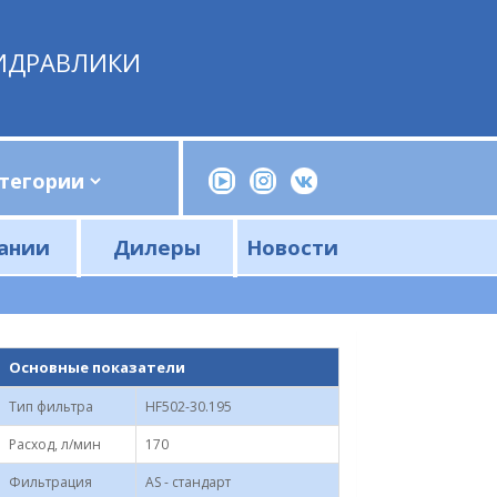
ИДРАВЛИКИ
ании
Дилеры
Новости
Прессы, трубогибы, шприцы, ручные насосы
Напорные фильтры и фильтроэлементы
Сливные фильтры и фильтроэлементы
Основные показатели
Тип фильтра
HF502-30.195
Расход, л/мин
170
Фильтрация
AS - стандарт