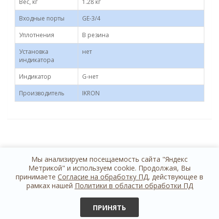
Вес, кг
1.28 кг
Входные порты
GE-3/4
Уплотнения
B резина
Установка
нет
индикатора
Индикатор
G-нет
Производитель
IKRON
Мы анализируем посещаемость сайта "Яндекс
Метрикой" и используем cookie. Продолжая, Вы
принимаете
Согласие на обработку ПД
, действующее в
рамках нашей
Политики в области обработки ПД
+7 812 614 44 24
обратная связь
ПРИНЯТЬ